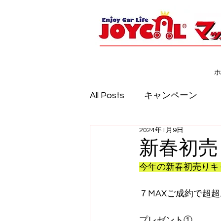
ホ
All Posts
キャンペーン
2024年1月9日
新春初売
今年の新春初売りキ
７MAXご成約で超
プレゼント①